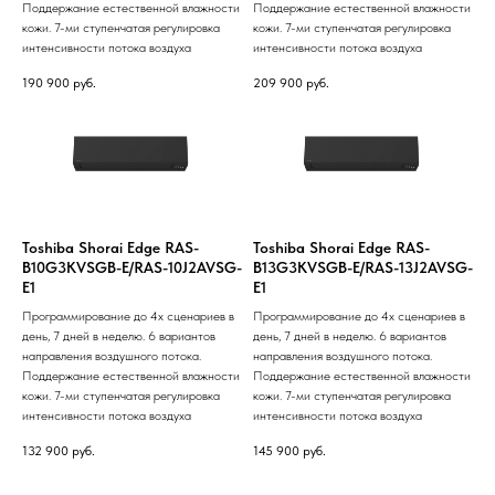
Поддержание естественной влажности
Поддержание естественной влажности
кожи. 7-ми ступенчатая регулировка
кожи. 7-ми ступенчатая регулировка
интенсивности потока воздуха
интенсивности потока воздуха
190 900
руб.
209 900
руб.
Toshiba Shorai Edge RAS-
Toshiba Shorai Edge RAS-
B10G3KVSGB-E/RAS-10J2AVSG-
B13G3KVSGB-E/RAS-13J2AVSG-
E1
E1
Программирование до 4х сценариев в
Программирование до 4х сценариев в
день, 7 дней в неделю. 6 вариантов
день, 7 дней в неделю. 6 вариантов
направления воздушного потока.
направления воздушного потока.
Поддержание естественной влажности
Поддержание естественной влажности
кожи. 7-ми ступенчатая регулировка
кожи. 7-ми ступенчатая регулировка
интенсивности потока воздуха
интенсивности потока воздуха
132 900
руб.
145 900
руб.