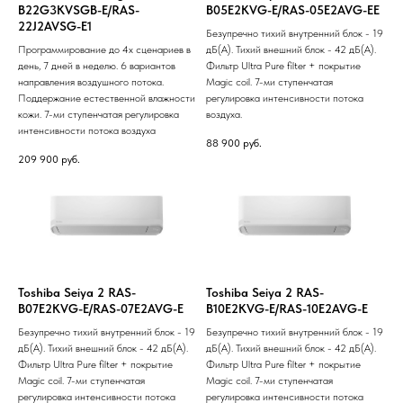
B22G3KVSGB-E/RAS-
B05E2KVG-E/RAS-05E2AVG-EE
22J2AVSG-E1
Безупречно тихий внутренний блок - 19
Программирование до 4х сценариев в
дБ(А). Тихий внешний блок - 42 дБ(А).
день, 7 дней в неделю. 6 вариантов
Фильтр Ultra Pure filter + покрытие
направления воздушного потока.
Magic coil. 7-ми ступенчатая
Поддержание естественной влажности
регулировка интенсивности потока
кожи. 7-ми ступенчатая регулировка
воздуха.
интенсивности потока воздуха
88 900
руб.
209 900
руб.
Toshiba Seiya 2 RAS-
Toshiba Seiya 2 RAS-
B07E2KVG-E/RAS-07E2AVG-E
B10E2KVG-E/RAS-10E2AVG-E
Безупречно тихий внутренний блок - 19
Безупречно тихий внутренний блок - 19
дБ(А). Тихий внешний блок - 42 дБ(А).
дБ(А). Тихий внешний блок - 42 дБ(А).
Фильтр Ultra Pure filter + покрытие
Фильтр Ultra Pure filter + покрытие
Magic coil. 7-ми ступенчатая
Magic coil. 7-ми ступенчатая
регулировка интенсивности потока
регулировка интенсивности потока