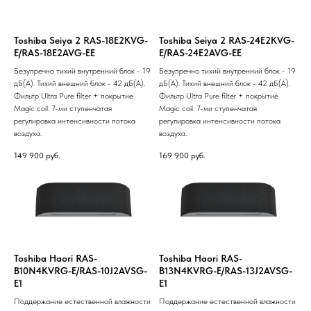
Toshiba Seiya 2 RAS-18E2KVG-
Toshiba Seiya 2 RAS-24E2KVG-
E/RAS-18E2AVG-EE
E/RAS-24E2AVG-EE
Безупречно тихий внутренний блок - 19
Безупречно тихий внутренний блок - 19
дБ(А). Тихий внешний блок - 42 дБ(А).
дБ(А). Тихий внешний блок - 42 дБ(А).
Фильтр Ultra Pure filter + покрытие
Фильтр Ultra Pure filter + покрытие
Magic coil. 7-ми ступенчатая
Magic coil. 7-ми ступенчатая
регулировка интенсивности потока
регулировка интенсивности потока
воздуха.
воздуха.
149 900
руб.
169 900
руб.
Toshiba Haori RAS-
Toshiba Haori RAS-
B10N4KVRG-E/RAS-10J2AVSG-
B13N4KVRG-E/RAS-13J2AVSG-
E1
E1
Поддержание естественной влажности
Поддержание естественной влажности