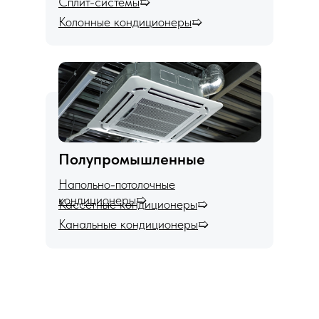
Сплит-системы
➯
Колонные кондиционеры
➯
Полупромышленные
Напольно-потолочные
кондиционеры
➯
Кассетные кондиционеры
➯
Канальные кондиционеры
➯