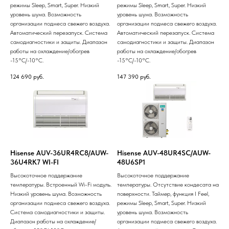
режимы Sleep, Smart, Super. Низкий
режимы Sleep, Smart, Super. Низкий
уровень шума. Возможность
уровень шума. Возможность
организации подмеса свежего воздуха.
организации подмеса свежего воздуха.
Автоматический перезапуск. Система
Автоматический перезапуск. Система
самодиагностики и защиты. Диапазон
самодиагностики и защиты. Диапазон
работы на охлаждение/обогрев
работы на охлаждение/обогрев
-15°С/-10°С.
-15°С/-10°С.
124 690
руб.
147 390
руб.
Hisense AUV-36UR4RC8/AUW-
Hisense AUV-48UR4SC/AUW-
36U4RK7 WI-FI
48U6SP1
Высокоточное поддержание
Высокоточное поддержание
температуры. Встроенный Wi-Fi модуль.
температуры. Отсутствие кондесата на
Низкий уровень шума. Возможность
поверхности. Таймер, функция I Feel,
организации подмеса свежего воздуха.
режимы Sleep, Smart, Super. Низкий
Система самодиагностики и защиты.
уровень шума. Возможность
Диапазон работы на охлаждение/
организации подмеса свежего воздуха.