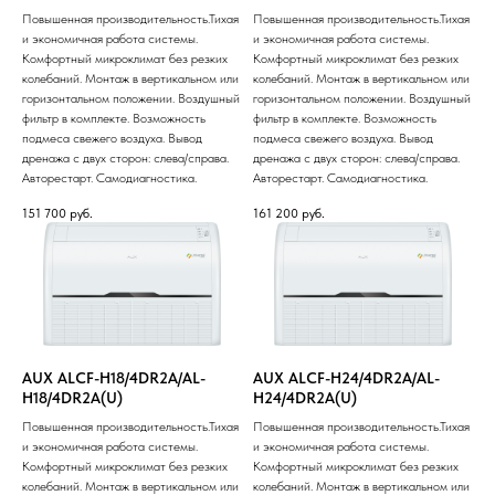
Повышенная производительность.Тихая
Повышенная производительность.Тихая
и экономичная работа системы.
и экономичная работа системы.
Комфортный микроклимат без резких
Комфортный микроклимат без резких
колебаний. Монтаж в вертикальном или
колебаний. Монтаж в вертикальном или
горизонтальном положении. Воздушный
горизонтальном положении. Воздушный
фильтр в комплекте. Возможность
фильтр в комплекте. Возможность
подмеса свежего воздуха. Вывод
подмеса свежего воздуха. Вывод
дренажа с двух сторон: слева/справа.
дренажа с двух сторон: слева/справа.
Авторестарт. Самодиагностика.
Авторестарт. Самодиагностика.
151 700
руб.
161 200
руб.
AUX ALCF-H18/4DR2A/AL-
AUX ALCF-H24/4DR2A/AL-
H18/4DR2A(U)
H24/4DR2A(U)
Повышенная производительность.Тихая
Повышенная производительность.Тихая
и экономичная работа системы.
и экономичная работа системы.
Комфортный микроклимат без резких
Комфортный микроклимат без резких
колебаний. Монтаж в вертикальном или
колебаний. Монтаж в вертикальном или