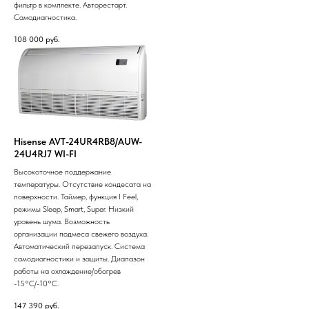
фильтр в комплекте. Авторестарт.
Самодиагностика.
108 000
руб.
Hisense AVT-24UR4RB8/AUW-
24U4RJ7 WI-FI
Высокоточное поддержание
температуры. Отсутствие кондесата на
поверхности. Таймер, функция I Feel,
режимы Sleep, Smart, Super. Низкий
уровень шума. Возможность
организации подмеса свежего воздуха.
Автоматический перезапуск. Система
самодиагностики и защиты. Диапазон
работы на охлаждение/обогрев
-15°С/-10°С.
147 390
руб.