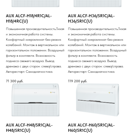
AUX ALCF-H18/4R1С/AL-
AUX ALCF-H36/5R1С/AL-
H18/4RС(U)
H36/5R1С(U)
Повышенная производительность.Тихая
Повышенная производительность.Тихая
и экономичная работа системы.
и экономичная работа системы.
Комфортный микроклимат без резких
Комфортный микроклимат без резких
колебаний. Монтаж в вертикальном или
колебаний. Монтаж в вертикальном или
горизонтальном положении. Воздушный
горизонтальном положении. Воздушный
фильтр в комплекте. Возможность
фильтр в комплекте. Возможность
подмеса свежего воздуха. Вывод
подмеса свежего воздуха. Вывод
дренажа с двух сторон: слева/справа.
дренажа с двух сторон: слева/справа.
Авторестарт. Самодиагностика.
Авторестарт. Самодиагностика.
71 300
руб.
119 200
руб.
AUX ALCF-H48/5R1С/AL-
AUX ALCF-H60/5R1С/AL-
H48/5R1С(U)
H60/5R1С(U)