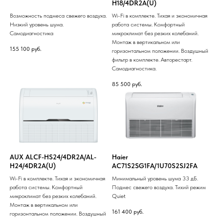
H18/4DR2A(U)
Возможность подмеса свежего воздуха.
Wi-Fi в комплекте. Тихая и экономичная
Низкий уровень шума.
работа системы. Комфортный
Самодиагностика
микроклимат без резких колебаний.
Монтаж в вертикальном или
155 100
руб.
горизонтальном положении. Воздушный
фильтр в комплекте. Авторестарт.
Самодиагностика.
85 500
руб.
AUX ALCF-HS24/4DR2A/AL-
Haier
H24/4DR2A(U)
AC71S2SG1FA/1U70S2SJ2FA
Wi-Fi в комплекте. Тихая и экономичная
Минимальный уровень шума 33 дБ.
работа системы. Комфортный
Подмес свежего воздуха. Тихий режим
микроклимат без резких колебаний.
Quiet
Монтаж в вертикальном или
161 400
руб.
горизонтальном положении. Воздушный