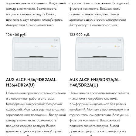
горизонтальном положении. Воздушный
горизонтальном положении. Воздушный
фильтр в комплекте. Возможность
фильтр в комплекте. Возможность
подмеса свежего воздуха. Вывод
подмеса свежего воздуха. Вывод
дренажа с двух сторон: слева/справа.
дренажа с двух сторон: слева/справа.
Авторестарт. Самодиагностика.
Авторестарт. Самодиагностика.
106 400
руб.
123 900
руб.
AUX ALCF-H36/4DR2A/AL-
AUX ALCF-H48/5DR2A/AL-
H36/4DR2A(U)
H48/5DR2A(U)
Повышенная производительность.Тихая
Повышенная производительность.Тихая
и экономичная работа системы.
и экономичная работа системы.
Комфортный микроклимат без резких
Комфортный микроклимат без резких
колебаний. Монтаж в вертикальном или
колебаний. Монтаж в вертикальном или
горизонтальном положении. Воздушный
горизонтальном положении. Воздушный
фильтр в комплекте. Возможность
фильтр в комплекте. Возможность
подмеса свежего воздуха. Вывод
подмеса свежего воздуха. Вывод
дренажа с двух сторон: слева/справа.
дренажа с двух сторон: слева/справа.