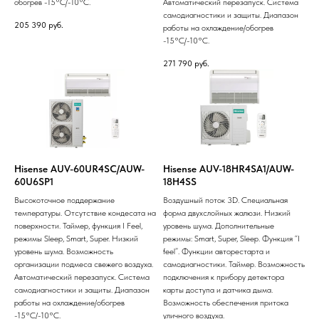
обогрев -15°С/-10°С.
Автоматический перезапуск. Система
самодиагностики и защиты. Диапазон
205 390
руб.
работы на охлаждение/обогрев
-15°С/-10°С.
271 790
руб.
Hisense AUV-60UR4SC/AUW-
Hisense AUV-18HR4SA1/AUW-
60U6SP1
18H4SS
Высокоточное поддержание
Воздушный поток 3D. Специальная
температуры. Отсутствие кондесата на
форма двухслойных жалюзи. Низкий
поверхности. Таймер, функция I Feel,
уровень шума. Дополнительные
режимы Sleep, Smart, Super. Низкий
режимы: Smart, Super, Sleep. Функция “I
уровень шума. Возможность
feel”. Функции авторестарта и
организации подмеса свежего воздуха.
самодиагностики. Таймер. Возможность
Автоматический перезапуск. Система
подключения к прибору детектора
самодиагностики и защиты. Диапазон
карты доступа и датчика дыма.
работы на охлаждение/обогрев
Возможность обеспечения притока
-15°С/-10°С.
уличного воздуха.