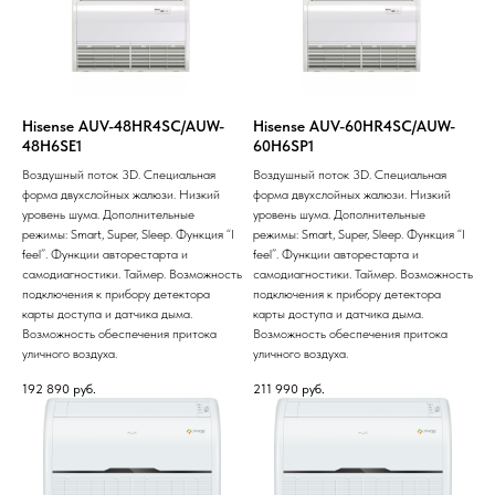
Hisense AUV-48HR4SC/AUW-
Hisense AUV-60HR4SC/AUW-
48H6SE1
60H6SP1
Воздушный поток 3D. Специальная
Воздушный поток 3D. Специальная
форма двухслойных жалюзи. Низкий
форма двухслойных жалюзи. Низкий
уровень шума. Дополнительные
уровень шума. Дополнительные
режимы: Smart, Super, Sleep. Функция “I
режимы: Smart, Super, Sleep. Функция “I
feel”. Функции авторестарта и
feel”. Функции авторестарта и
самодиагностики. Таймер. Возможность
самодиагностики. Таймер. Возможность
подключения к прибору детектора
подключения к прибору детектора
карты доступа и датчика дыма.
карты доступа и датчика дыма.
Возможность обеспечения притока
Возможность обеспечения притока
уличного воздуха.
уличного воздуха.
192 890
руб.
211 990
руб.