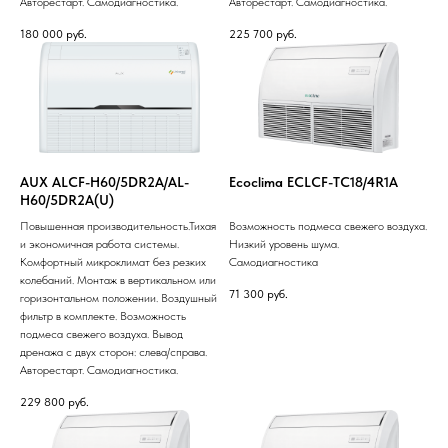
Авторестарт. Самодиагностика.
Авторестарт. Самодиагностика.
180 000
руб.
225 700
руб.
AUX ALCF-H60/5DR2A/AL-
Ecoclima ECLCF-TC18/4R1A
H60/5DR2A(U)
Повышенная производительность.Тихая
Возможность подмеса свежего воздуха.
и экономичная работа системы.
Низкий уровень шума.
Комфортный микроклимат без резких
Самодиагностика
колебаний. Монтаж в вертикальном или
71 300
руб.
горизонтальном положении. Воздушный
фильтр в комплекте. Возможность
подмеса свежего воздуха. Вывод
дренажа с двух сторон: слева/справа.
Авторестарт. Самодиагностика.
229 800
руб.