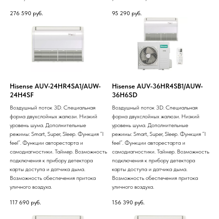
276 590
руб.
95 290
руб.
Hisense AUV-24HR4SA1/AUW-
Hisense AUV-36HR4SB1/AUW-
24H4SF
36H6SD
Воздушный поток 3D. Специальная
Воздушный поток 3D. Специальная
форма двухслойных жалюзи. Низкий
форма двухслойных жалюзи. Низкий
уровень шума. Дополнительные
уровень шума. Дополнительные
режимы: Smart, Super, Sleep. Функция “I
режимы: Smart, Super, Sleep. Функция “I
feel”. Функции авторестарта и
feel”. Функции авторестарта и
самодиагностики. Таймер. Возможность
самодиагностики. Таймер. Возможность
подключения к прибору детектора
подключения к прибору детектора
карты доступа и датчика дыма.
карты доступа и датчика дыма.
Возможность обеспечения притока
Возможность обеспечения притока
уличного воздуха.
уличного воздуха.
117 690
руб.
156 390
руб.