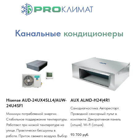
Канальные
кондиционеры
✔
Hisense AUD-24UX4SLL4/AUW-
AUX ALMD-H24\4R1
24U4SF1
Самодиагностика. Авторестарт.
Минимум потребляемой энергии.
Проводной сенсорный пульт в
Стабильное поддержание температуры.
комплекте. Декоративная панель
Работают при низкой температуре на
(опция). Wi-Fi (опция).
улице. Практически бесшумны в
93 700
руб.
работе. Приток свежего воздуха. Выбор