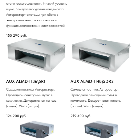
статического давления. Низкий уровень
шума. Контроллер уровня конденсата.
Авторестарт системы при сбоях в
электропитании. Безопасность и
функция диагностики неисправностей.
155 290
руб.
AUX ALMD-H36\5R1
AUX ALMD-H48\5DR2
Самодиагностика. Авторестарт.
Самодиагностика. Авторестарт.
Проводной сенсорный пульт в
Проводной сенсорный пульт в
комплекте. Декоративная панель
комплекте. Декоративная панель
(опция). Wi-Fi (опция).
(опция). Wi-Fi (опция).
124 200
руб.
219 400
руб.