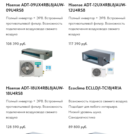
Hisense ADT-09UX4RBL8/AUW-
Hisense ADT-12UX4RBL8/AUW-
09U4RS8
12U4RS8
Полный инвертор + ЭРВ. Встроенный
Полный инвертор + ЭРВ. Встроенный
противопылевой фильтр. Возможность
противопылевой фильтр. Возможность
подключения воздуховода свежего
подключения воздуховода свежего
воздуха
воздуха
108 390
руб.
117 390
руб.
Hisense ADT-18UX4RBL8/AUW-
Ecoclima ECLLD/I-TC18/4R1A
18U4RS8
Полный инвертор + ЭРВ. Встроенный
Возможность подмеса свежего воздуха.
противопылевой фильтр. Возможность
Подойдет для любого интерьера.
подключения воздуховода свежего
Низкий уровень шума.
воздуха
Самодиагностика
128 590
руб.
89 800
руб.