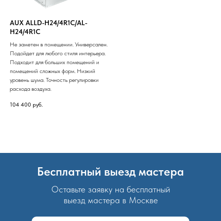
AUX ALLD-H24/4R1C/AL-
H24/4R1C
Не заметен в помещении. Универсален.
Подойдет для любого стиля интерьера.
Подходит для больших помещений и
помещений сложных форм. Низкий
уровень шума. Точность регулировки
расхода воздуха.
104 400
руб.
Бесплатный выезд мастера
Оставьте заявку на бесплатный
выезд мастера в Москве