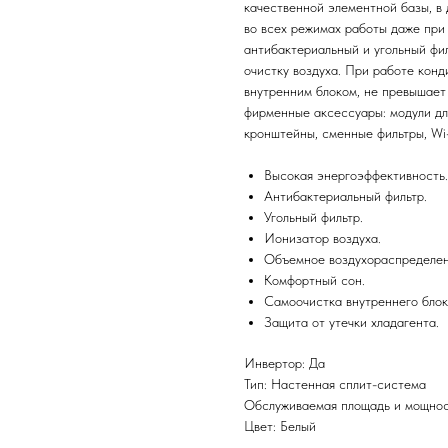
качественной элементной базы, в
во всех режимах работы даже при
антибактериальный и угольный фи
очистку воздуха. При работе кон
внутренним блоком, не превышает 
фирменные аксессуары: модули дл
кронштейны, сменные фильтры, Wi-
Высокая энергоэффективность.
Антибактериальный фильтр.
Угольный фильтр.
Ионизатор воздуха.
Объемное воздухораспределен
Комфортный сон.
Самоочистка внутреннего блок
Защита от утечки хладагента.
Инвертор: Да
Тип: Настенная сплит-система
Обслуживаемая площадь и мощност
Цвет: Белый