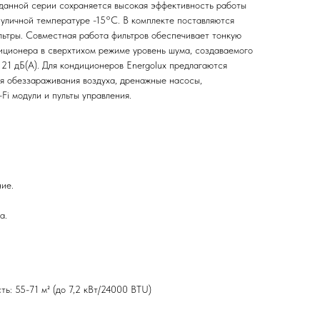
 данной серии сохраняется высокая эффективность работы
 уличной температуре -15°С. В комплекте поставляются
льтры. Совместная работа фильтров обеспечивает тонкую
диционера в сверхтихом режиме уровень шума, создаваемого
21 дБ(А). Для кондиционеров Energolux предлагаются
я обеззараживания воздуха, дренажные насосы,
Fi модули и пульты управления.
ие.
а.
ь: 55-71 м² (до 7,2 кВт/24000 BTU)