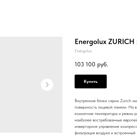
Energolux ZURICH
Energolux
103 100
руб.
Купить
Внутренние блоки серии Zurich и
поверхность лицевой панели. На 
комнатная температура и режим р
наиболее востребованные европе
инверторное управление компресс
фильтрация воздуха и встроенный