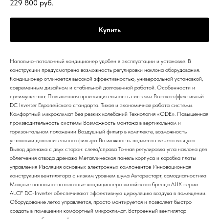
229 800
руб.
Купить
Напольно-потолочный кондиционер удобен в эксплуатации и установке. В
конструкции предусмотрена возможность регулировки наклона оборудования.
Кондиционер отличается высокой эффективностью, универсальной установкой,
современным дизайном и стабильной долговечной работой. Особенности и
преимущества: Повышенная производительность системы Высокоэффективный
DC Inverter Европейского стандарта. Тихая и экономичная работа системы.
Комфортный микроклимат без резких колебаний Технология «ODE». Повышенная
производительность системы Возможность монтажа в вертикальном и
горизонтальном положении Воздушный фильтр в комплекте, возможность
установки дополнительного фильтра Возможность подмеса свежего воздуха
Вывод дренажа с двух сторон: слева/справа Точная регулировка угла наклона для
облегчения отвода дренажа Металлическая панель корпуса и коробка платы
управления Изоляция основных электронных компонентов Инновационная
конструкция вентилятора с низким уровнем шума Авторестарт, самодиагностика
Мощные напольно-потолочные кондиционеры китайского бренда AUX серии
ALCF DC-Inverter обеспечивают эффективную циркуляцию воздуха в помещении.
Оборудование легко управляется, просто монтируется и позволяет быстро
создать в помещении комфортный микроклимат. Встроенный вентилятор