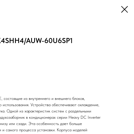
X4SHH4/AUW-60U6SP1
 состоящие из внутреннего и внешнего блоков,
 использования. Устройства обеспечивают охлаждение,
уха. Одной из характеристик систем с раздельными
оздухозаборник в кондиционерах серии Heavy DC Inverter
снизу или сзади. Эта особенность дает больше
и и самого процесса установки. Корпуса моделей