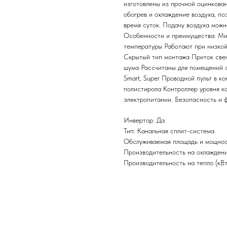
изготовлены из прочной оцинкова
обогрев и охлаждение воздуха, по
время суток. Подачу воздуха можн
Особенности и преимущеcтва: Ми
температуры Работают при низкой
Скрытый тип монтажа Приток свеж
шума Рассчитаны для помещений с 
Smart, Super Проводной пульт в к
полистирола Контроллер уровня к
электропитании. Безопасность и 
Инвертор: Да
Тип: Канальная сплит-система
Обслуживаемая площадь и мощност
Производительность на охлаждение
Производительность на тепло (кВт