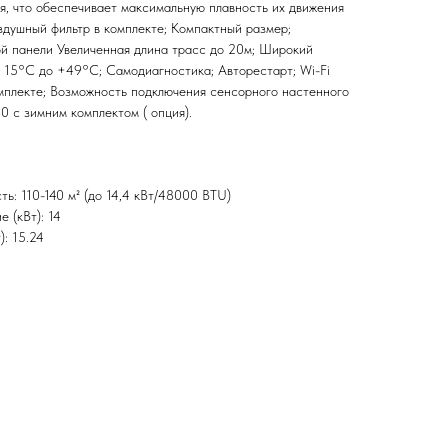
я, что обеспечивает максимальную плавность их движения
душный фильтр в комплекте; Компактный размер;
й панели Увеличенная длина трасс до 20м; Широкий
- 15°С до +49°С; Самодиагностика; Авторестарт; Wi-Fi
омплекте; Возможность подключения сенсорного настенного
30 с зимним комплектом ( опция).
ь: 110-140 м² (до 14,4 кВт/48000 BTU)
 (кВт): 14
): 15.24