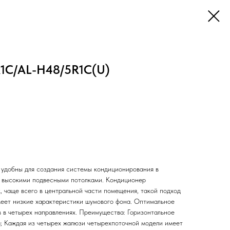
1С/AL-H48/5R1С(U)
удобны для создания системы кондиционирования в
с высокими подвесными потолками. Кондиционер
, чаще всего в центральной части помещения, такой подход
еет низкие характеристики шумового фона. Оптимальное
 в четырех направлениях. Преимущества: Горизонтальное
; Каждая из четырех жалюзи четырехпоточной модели имеет