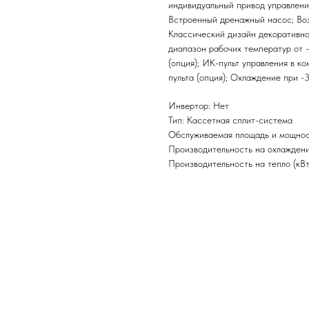
индивидуальный привод управлени
Встроенный дренажный насос; Воз
Классический дизайн декоративно
диапазон рабочих температур от 
(опция); ИК-пульт управления в к
пульта (опция); Охлаждение при -
Инвертор: Нет
Тип: Кассетная сплит-система
Обслуживаемая площадь и мощност
Производительность на охлаждение
Производительность на тепло (кВт