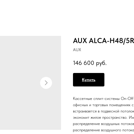
AUX ALCA-H48/5R
AUX
146 600
руб.
Купить
Кассетные сплит-системы On-Off 
офисных и торговых помещениях 
встраивается в подвесной потолок
экономит жилое пространство. Им
распределение воздушных потоков
распределение воздушного потока