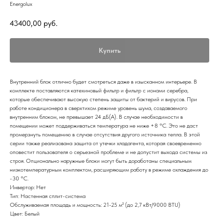
Energolux
43400,00
руб.
Купить
Внутренний блок отлично будет смотреться даже в изысканном интерьере. В
комплекте поставляются катехиновый фильтр и фильтр с ионами серебра,
которые обеспечивают высокую степень защиты от бактерий и вирусов. При
работе кондиционера в сверхтихом режиме уровень шума, создаваемого
внутренним блоком, не превышает 24 дБ(А). В случае необходимости в
помещении может поддерживаться температура не ниже +8 °С. Это не даст
промерзнуть помещению в случае отсутствия другого источника тепла. В этой
серии также реализована защита от утечки хладагента, которая своевременно
оповестит пользователя о серьезной проблеме и не допустит выхода системы из
строя. Опционально наружные блоки могут быть доработаны специальным
низкотемпературным комплектом, расширяющим работу в режиме охлаждения до
-30 °С.
Инвертор: Нет
Тип: Настенная сплит-система
Обслуживаемая площадь и мощность: 21-25 м² (до 2,7 кВт/9000 BTU)
Цвет: Белый