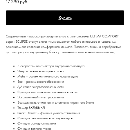
17 390
руб.
Купить
Современные и высокопроизводительные сплит-системы ULTIMA COMFORT
серии ECLIPSE станут элегантным акцентом любого интерьера и идеальным
решением для создания комфортного климата. Плавность линий и серебристые
детали придают внутреннему блоку утонченный и изысканный внешний вид.
5 скоростей вентилятора внутреннего воздуха
Sleep – режим комфортного сна
Mute – режим минимального уровня шума
Eco – режим энергосбережения
A/A класс энергоэффективности
Функция запоминания положения жалюзи
Эргономичный пульт управления
Возможность отключения дисплея внутреннего блока
Таймер ВКЛ/ВЫКЛ
Smart Defrost – функция умного оттаивания
Функция автоматического перезапуска
Функция самодиагностики
Функция теплого пуска