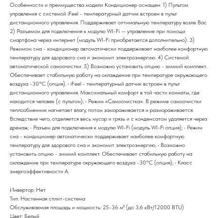
Особенности и преимущества модели Кондиционер оснащен: 1) Пультом
управления с системой iFeel - температурный датчик встроен в пульт
дистанционного управления. Поддерживает оптимальную температуру возле Вас
2) Разъемом для подключения к модулю WI-Fi — управление при помощи
смартфона через интернет (модуль WI-Fi приобретается дополнительно). 3)
Режимом сна - кондиционер автоматически поддерживает наиболее комфортную
температуру для здорового сна и экономит электроэнергию. 4) Системой
автоматической самоочистки. 5) Возможно установить опцию - зимний комплект.
Обеспечивает стабильную работу на охлаждение при температуре окружающего
воздуха -30°С (опция). • iFeel - температурный датчик встроен в пульт
дистанционного управления. Максимальный комфорт в той части комнаты, где
находится человек (c пультом); • Режим «Самоочистка». В режиме самоочистки
теплообменник нагнетает влагу, потом замораживается и размораживается.
Вследствие чего, отделяется весь мусор и грязь и с конденсатом удаляется через
дренаж; • Разъем для подключения к модулю WI-Fi (модуль WI-Fi опция); • Режим
сна - кондиционер автоматически поддерживает наиболее комфортную
температуру для здорового сна и экономит электроэнергию; • Возможно
установить опцию - зимний комплект. Обеспечивает стабильную работу на
охлаждение при температуре окружающего воздуха -30°С (опция); • Класс
энергоэффективности A.
Инвертор: Нет
Тип: Настенная сплит-система
Обслуживаемая площадь и мощность: 25-36 м² (до 3,6 кВт/12000 BTU)
Цвет: Белый