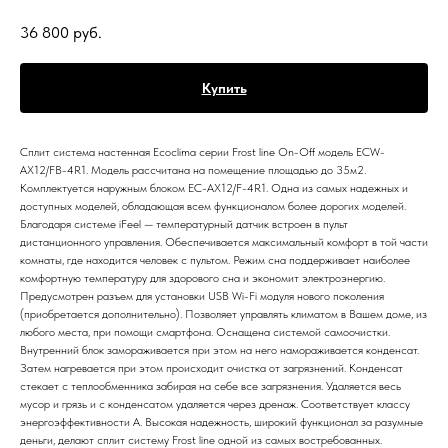
36 800
руб.
Купить
Сплит система настенная Ecoclima серии Frost line On-Off модель ECW-
AX12/FB-4R1. Модель рассчитана на помещение площадью до 35м2.
Комплектуется наружным блоком EC-AX12/F-4R1. Одна из самых надежных и
доступных моделей, обладающая всем функционалом более дорогих моделей.
Благодаря системе iFeel — температурный датчик встроен в пульт
дистанционного управления. Обеспечивается максимальный комфорт в той части
комнаты, где находится человек с пультом. Режим сна поддерживает наиболее
комфортную температуру для здорового сна и экономит электроэнергию.
Предусмотрен разъем для установки USB Wi-Fi модуля нового поколения
(приобретается дополнительно). Позволяет управлять климатом в Вашем доме, из
любого места, при помощи смартфона. Оснащена системой самоочистки.
Внутренний блок замораживается при этом на него намораживается конденсат.
Затем нагревается при этом происходит очистка от загрязнений. Конденсат
стекает с теплообменника забирая на себе все загрязнения. Удаляется весь
мусор и грязь и с конденсатом удаляется через дренаж. Соответствует классу
энергоэффективности A. Высокая надежность, широкий функционал за разумные
деньги, делают сплит систему Frost line одной из самых востребованных.