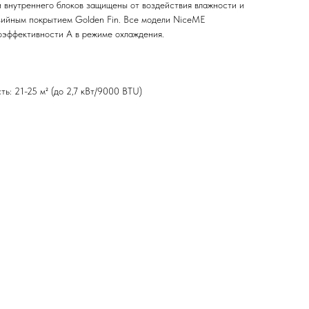
и внутреннего блоков защищены от воздействия влажности и
зийным покрытием Golden Fin. Все модели NiceME
оэффективности A в режиме охлаждения.
ь: 21-25 м² (до 2,7 кВт/9000 BTU)