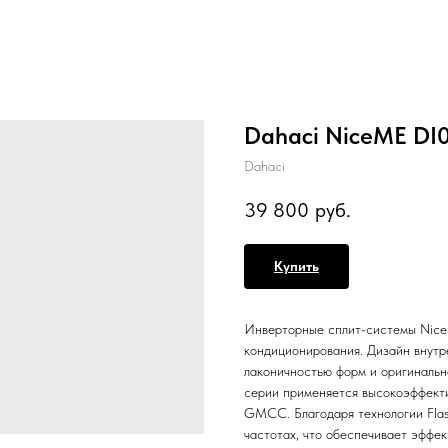
Dahaci NiceME 
Dahaci
39 800
руб.
Купить
Инверторные сплит-системы Nice
кондиционирования. Дизайн внутр
лаконичностью форм и оригинальн
серии применяется высокоэффект
GMCC. Благодаря технологии Flas
частотах, что обеспечивает эффе