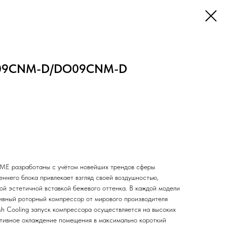
DI09CNM-D/DO09CNM-D
ME разработаны с учётом новейших трендов сферы
еннего блока привлекает взгляд своей воздушностью,
ой эстетичной вставкой бежевого оттенка. В каждой модели
ивный роторный компрессор от мирового производителя
h Cooling запуск компрессора осуществляется на высоких
ктивное охлаждение помещения в максимально короткий