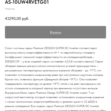
AS-10UW4RVETG01
Hisense
43290,00
руб.
Купить
Сплит-системы серии Premium DESIGN SUPER DC Inverter соответствуют
высокому классу энергоэффективности A++ по европейскому стандарту
(коэффициент сезонной энергоэффективности на охлаждение/обогрев –
SEER/SCOP – у всех моделей серии составляет 6,1/3,8 соответственно). Серия
обладает важным для российских климатических условий преимуществом –
расширенным температурным диапазоном в режиме обогрева – до -17°С, что
позволяет использовать кондиционер даже при наступлении ощутимых холодов.
Кроме того, появилась функция «Дежурный обогрев +8°С». Она позволяет
поддерживать температуру на уровне +8°С тепла и не дает промерзнуть или
остыть помещению в холодный период при временном отсутствии жильцов.
Внутренние блоки серии Premium Design SUPER DC Inverter имеют 7-ми
скоростной вентилятор, который позволяет использовать кондиционер в режиме
с самым экономичным энергопотреблением и уровнем шума от 22 дБ(A) в
режиме охлаждения. Все модели серии Premium DESIGN SUPER DC Inverter
оснащены индикацией утечки хладагента, которая появляется в виде кода ошибки