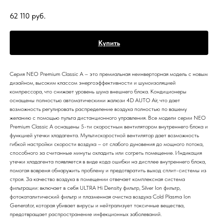
62 110
руб.
Купить
Серия NEO Premium Classic A – это премиальная неинверторная модель с новым
дизайном, высоким классом энергоэффективности и шумоизоляцией
компрессора, что снижает уровень шума внешнего блока. Кондиционеры
оснащены полностью автоматическими жалюзи 4D AUTO Air, что дает
возможность регулировать распределение воздуха полностью по вашему
желанию с помощью пульта дистанционного управления. Все модели серии NEO
Premium Classic A оснащены 5-ти скоростным вентилятором внутреннего блока и
функцией утечки хладагента. Мультискоростной вентилятор дает возможность
гибкой настройки скорости воздуха – от слабого дуновения до мощного потока,
способного за считанные минуты охладить или согреть помещение. Индикация
утечки хладагента появляется в виде кода ошибки на дисплее внутреннего блока,
помогая вовремя обнаружить проблему и предотвратить выход сплит-системы из
строя. За качество воздуха в помещении отвечает комплексная система
фильтрации: включает в себя ULTRA Hi Density фильтр, Silver Ion фильтр,
фотокаталитический фильтр и плазменная очистка воздуха Cold Plasma Ion
Generator, которая убивает вирусы и нейтрализует токсичные вещества,
предотвращает распространение инфекционных заболеваний.