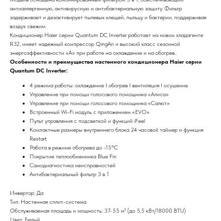
антиаллергенную, антивирусную и антибактериальную защиту. Фильтр
задерживает и дезактивирует пылевых клещей, пыльцу и бактерии, поддерживая
воздух свежим.
Кондиционер Haier серии Quantum DC Inverter работает на новом хладагенте
R32, имеет надежный компрессор QingAn и высокий класс сезонной
энергоэффективности «А» при работе на охлаждение и на обогрев..
Особенности и преимущества настенного кондиционера Haier серии
Quantum DC Inverter:
4 режима работы: охлаждение I обогрев I вентиляция I осушение
Управление при помощи голосового помощника «Алиса»
Управление при помощи голосового помощника «Салют»
Встроенный Wi-Fi модуль с приложением «EVO»
Пульт управления с подсветкой и функций iFeel
Компактные размеры внутреннего блока 24 часовой таймер и функция
Restart
Работа в режиме обогрева до -15ºС
Покрытие теплообменника Blue Fin
Самодиагностика неисправностей
Антибактериальный фильтр 3 в 1
Инвертор: Да
Тип: Настенная сплит-система
Обслуживаемая площадь и мощность: 37-55 м² (до 5,5 кВт/18000 BTU)
Цвет: Белый