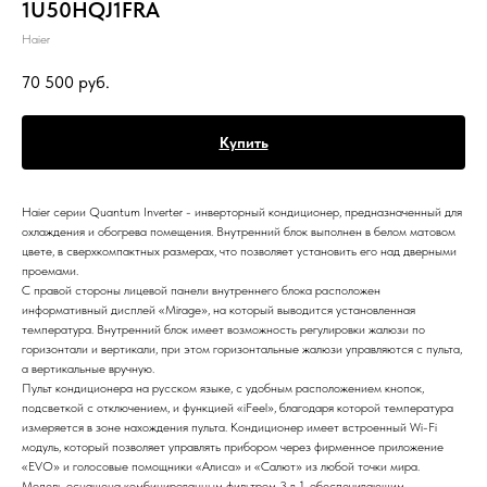
1U50HQJ1FRA
Haier
70 500
руб.
Купить
Haier серии Quantum Inverter - инверторный кондиционер, предназначенный для
охлаждения и обогрева помещения. Внутренний блок выполнен в белом матовом
цвете, в сверхкомпактных размерах, что позволяет установить его над дверными
проемами.
С правой стороны лицевой панели внутреннего блока расположен
информативный дисплей «Mirage», на который выводится установленная
температура. Внутренний блок имеет возможность регулировки жалюзи по
горизонтали и вертикали, при этом горизонтальные жалюзи управляются с пульта,
а вертикальные вручную.
Пульт кондиционера на русском языке, с удобным расположением кнопок,
подсветкой с отключением, и функцией «iFeel», благодаря которой температура
измеряется в зоне нахождения пульта. Кондиционер имеет встроенный Wi-Fi
модуль, который позволяет управлять прибором через фирменное приложение
«EVO» и голосовые помощники «Алиса» и «Салют» из любой точки мира.
Модель оснащена комбинированным фильтром 3 в 1, обеспечивающим