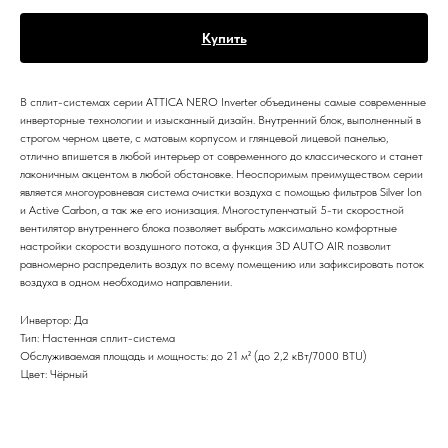
Купить
В сплит-системах серии ATTICA NERO Inverter объединены самые современные
инверторные технологии и изысканный дизайн. Внутренний блок, выполненный в
строгом черном цвете, с матовым корпусом и глянцевой лицевой панелью,
отлично впишется в любой интерьер от современного до классического и станет
лаконичным акцентом в любой обстановке. Неоспоримым преимуществом серии
является многоуровневая система очистки воздуха с помощью фильтров Silver Ion
и Active Carbon, а так же его ионизация. Многоступенчатый 5-ти скоростной
вентилятор внутреннего блока позволяет выбрать максимально комфортные
настройки скорости воздушного потока, а функция 3D AUTO AIR позволит
равномерно распределить воздух по всему помещению или зафиксировать поток
воздуха в одном необходимо направлении.
Инвертор: Да
Тип: Настенная сплит-система
Обслуживаемая площадь и мощность: до 21 м² (до 2,2 кВт/7000 BTU)
Цвет: Чёрный