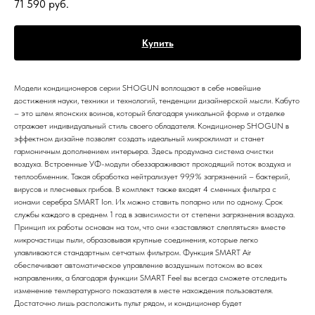
71 590
руб.
Купить
Модели кондиционеров серии SHOGUN воплощают в себе новейшие
достижения науки, техники и технологий, тенденции дизайнерской мысли. Кабуто
– это шлем японских воинов, который благодаря уникальной форме и отделке
отражает индивидуальный стиль своего обладателя. Кондиционер SHOGUN в
эффектном дизайне позволят создать идеальный микроклимат и станет
гармоничным дополнением интерьера. Здесь продумана система очистки
воздуха. Встроенные УФ-модули обеззараживают проходящий поток воздуха и
теплообменник. Такая обработка нейтрализует 99,9% загрязнений – бактерий,
вирусов и плесневых грибов. В комплект также входят 4 сменных фильтра с
ионами серебра SMART Ion. Их можно ставить попарно или по одному. Срок
службы каждого в среднем 1 год в зависимости от степени загрязнения воздуха.
Принцип их работы основан на том, что они «заставляют слепляться» вместе
микрочастицы пыли, образовывая крупные соединения, которые легко
улавливаются стандартным сетчатым фильтром. Функция SMART Air
обеспечивает автоматическое управление воздушным потоком во всех
направлениях, а благодаря функции SMART Feel вы всегда сможете отследить
изменение температурного показателя в месте нахождения пользователя.
Достаточно лишь расположить пульт рядом, и кондиционер будет