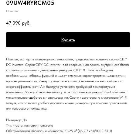
09UW4RYRCM05
Hisense
47 090
руб.
Купить
Hisense, эксперт в инверторных технологиях, представляет новинку, серию CITY
DC Inverter . Серия CITY DC Inverter- это современная панель внутреннего блока
с плавными линиями и деликатным декором. CITY DC Inverter обладает
необходимым набором функций и имеет отличные характеристики мощности и
производительности. Инверторные технологии обеспечивают высокий класс
энергоэффективности А и быструю установку требуемой температуры в
помещении. 5 скоростной вентилятор и автоматический режим Smart обеспечат
максимальное удобство в использовании. Серия подготовлена к установке Wi-Fi
модуля, что позволит удобно управлять кондиционером при помощи приложения
или голосового помощника.
Инвертор: Да
Тип: Настенная сплит-система
Обслуживаемая площадь и мощность: 21-25 м² (до 2,7 кВт/9000 BTU)