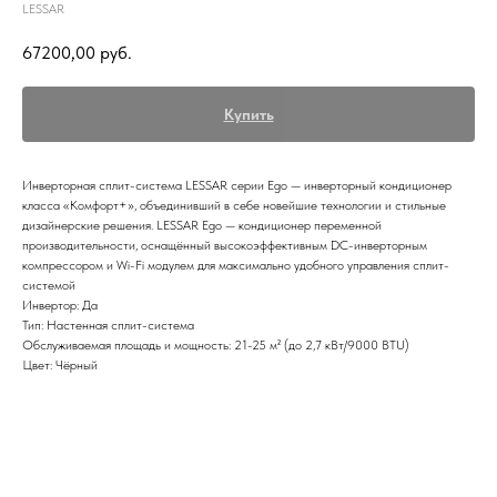
LESSAR
67200,00
руб.
Купить
Инверторная сплит-система LESSAR серии Ego — инверторный кондиционер
класса «Комфорт+», объединивший в себе новейшие технологии и стильные
дизайнерские решения. LESSAR Ego — кондиционер переменной
производительности, оснащённый высокоэффективным DC-инверторным
компрессором и Wi-Fi модулем для максимально удобного управления сплит-
системой
Инвертор: Да
Тип: Настенная сплит-система
Обслуживаемая площадь и мощность: 21-25 м² (до 2,7 кВт/9000 BTU)
Цвет: Чёрный