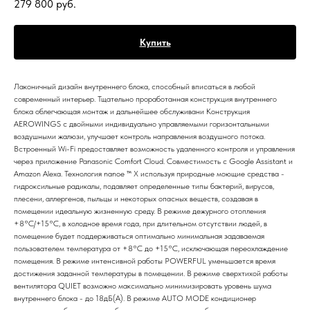
279 800
руб.
Купить
Лаконичный дизайн внутреннего блока, способный вписаться в любой
современный интерьер. Тщательно проработанная конструкция внутреннего
блока облегчающая монтаж и дальнейшее обслуживани Конструкция
AEROWINGS с двойными индивидуально управляемыми горизонтальными
воздушными жалюзи, улучшает контроль направления воздушного потока.
Встроенный Wi-Fi предоставляет возможность удаленного контроля и управления
через приложение Panasonic Comfort Cloud. Совместимость с Google Assistant и
Amazon Alexa. Технология nanoe ™ X используя природные моющие средства -
гидроксильные радикалы, подавляет определенные типы бактерий, вирусов,
плесени, аллергенов, пыльцы и некоторых опасных веществ, создавая в
помещении идеальную жизненную среду. В режиме дежурного отопления
+8°С/+15°C, в холодное время года, при длительном отсутствии людей, в
помещение будет поддерживаться оптимально минимальная задаваемая
пользователем температура от +8°С до +15°C, исключающая переохлаждение
помещения. В режиме интенсивной работы POWERFUL уменьшается время
достижения заданной температуры в помещении. В режиме сверхтихой работы
вентилятора QUIET возможно максимально минимизировать уровень шума
внутреннего блока - до 18дБ(А). В режиме AUTO MODE кондиционер