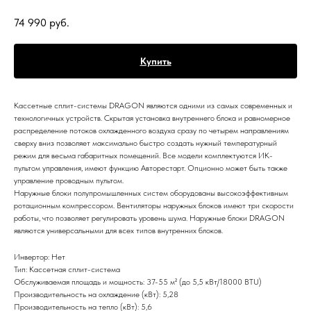
74 990
руб.
Купить
Кассетные сплит-системы DRAGON являются одними из самых современных и
технологичных устройств. Скрытая установка внутреннего блока и равномерное
распределение потоков охлажденного воздуха сразу по четырем направлениям
сверху вниз позволяет максимально быстро создать нужный температурный
режим для весьма габаритных помещений. Все модели комплектуются ИК-
пультом управления, имеют функцию Авторестарт. Опционно может быть также
управление проводным пультом.
Наружные блоки полупромышленных систем оборудованы высокоэффективным
ротационным компрессором. Вентиляторы наружных блоков имеют три скорости
работы, что позволяет регулировать уровень шума. Наружные блоки DRAGON
являются универсальными для всех типов внутренних блоков.
Инвертор: Нет
Тип: Кассетная сплит-система
Обслуживаемая площадь и мощность: 37-55 м² (до 5,5 кВт/18000 BTU)
Производительность на охлаждение (кВт): 5,28
Производительность на тепло (кВт): 5,6