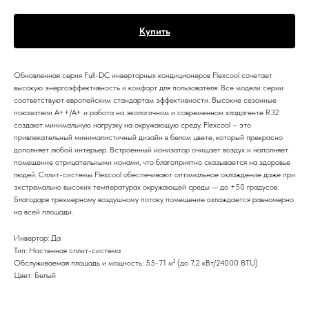
Купить
Обновленная серия Full-DC инверторных кондиционеров Flexcool сочетает
высокую энергоэффективность и комфорт для пользователя. Все модели серии
соответствуют европейским стандартам эффективности. Высокие сезонные
показатели А++/А+ и работа на экологичном и современном хладагенте R32
создают минимальную нагрузку на окружающую среду. Flexcool – это
привлекательный минималистичный дизайн в белом цвете, который прекрасно
дополняет любой интерьер. Встроенный ионизатор очищает воздух и наполняет
помещение отрицательными ионами, что благоприятно сказывается на здоровье
людей. Сплит-системы Flexcool обеспечивают оптимальное охлаждение даже при
экстремально высоких температурах окружающей среды — до +50 градусов.
Благодаря трехмерному воздушному потоку помещение охлаждается равномерно
на всей площади.
Инвертор: Да
Тип: Настенная сплит-система
Обслуживаемая площадь и мощность: 55-71 м² (до 7,2 кВт/24000 BTU)
Цвет: Белый