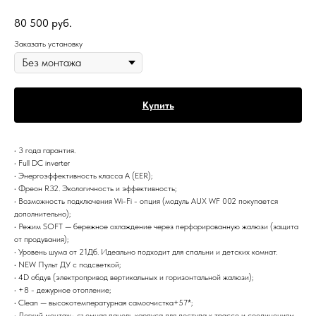
80 500
руб.
Заказать установку
Купить
• 3 года гарантия.
• Full DC inverter
• Энергоэффективность класса А (EER);
• Фреон R32. Экологичность и эффективность;
• Возможность подключения Wi-Fi - опция (модуль AUX WF 002 покупается
дополнительно);
• Режим SOFT — бережное охлаждение через перфорированную жалюзи (защита
от продувания);
• Уровень шума от 21Дб. Идеально подходит для спальни и детских комнат.
• NEW Пульт ДУ с подсветкой;
• 4D обдув (электропривод вертикальных и горизонтальной жалюзи);
• +8 - дежурное отопление;
• Clean — высокотемпературная самоочистка+57*;
• Легкий монтаж- съемная панель корпуса для доступа к трассе и соединениям,