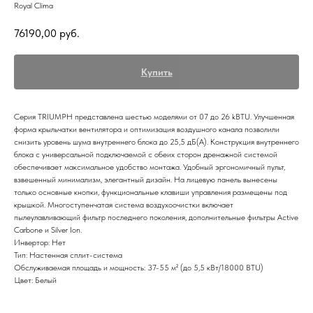
Royal Clima
76190,00
руб.
Купить
Серия TRIUMPH представлена шестью моделями от 07 до 26 kBTU. Улучшенная
форма крыльчатки вентилятора и оптимизация воздушного канала позволили
снизить уровень шума внутреннего блока до 25,5 дБ(А). Конструкция внутреннего
блока с универсальной подключаемой с обеих сторон дренажной системой
обеспечивает максимальное удобство монтажа. Удобный эргономичный пульт,
взвешенный минимализм, элегантный дизайн. На лицевую панель вынесены
только основные кнопки, функциональные клавиши управления размещены под
крышкой. Многоступенчатая система воздухоочистки включает
пылеулавливающий фильтр последнего поколения, дополнительные фильтры Active
Carbone и Silver Ion.
Инвертор: Нет
Тип: Настенная сплит-система
Обслуживаемая площадь и мощность: 37-55 м² (до 5,5 кВт/18000 BTU)
Цвет: Белый