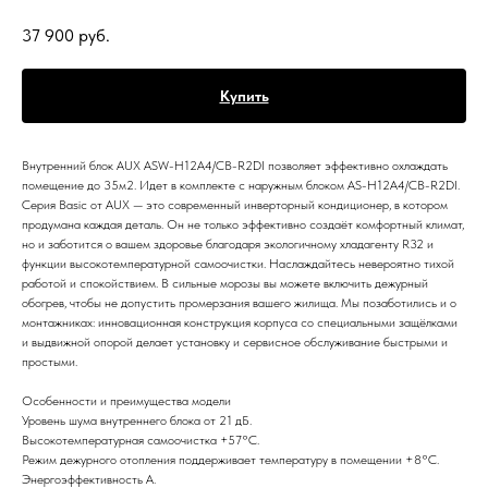
37 900
руб.
Купить
Внутренний блок AUX ASW-H12A4/CB-R2DI позволяет эффективно охлаждать
помещение до 35м2. Идет в комплекте с наружным блоком AS-H12A4/CB-R2DI.
Серия Basic от AUX — это современный инверторный кондиционер, в котором
продумана каждая деталь. Он не только эффективно создаёт комфортный климат,
но и заботится о вашем здоровье благодаря экологичному хладагенту R32 и
функции высокотемпературной самоочистки. Наслаждайтесь невероятно тихой
работой и спокойствием. В сильные морозы вы можете включить дежурный
обогрев, чтобы не допустить промерзания вашего жилища. Мы позаботились и о
монтажниках: инновационная конструкция корпуса со специальными защёлками
и выдвижной опорой делает установку и сервисное обслуживание быстрыми и
простыми.
Особенности и преимущества модели
Уровень шума внутреннего блока от 21 дБ.
Высокотемпературная самоочистка +57°С.
Режим дежурного отопления поддерживает температуру в помещении +8°С.
Энергоэффективность A.