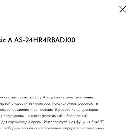
ssic A AS-24HR4RBADJ00
й соответствует классу А, а уровень шума внутренних
 первой скорости вентилятора. Кондиционеры работают в
богрев, осушение и вентиляция. В работе кондиционеров
ся современный энергоэффективный и безопасный
н для окружающей среды. Интеллектуальная функция SMART
у свободной логики самостоятельно определит оптимальный