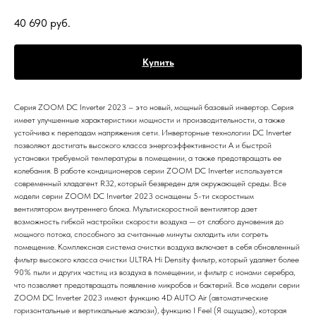
40 690
руб.
Купить
Серия ZOOM DC Inverter 2023 – это новый, мощный базовый инвертор. Серия
имеет улучшенные характеристики мощности и производительности, а также
устойчива к перепадам напряжения сети. Инверторные технологии DC Inverter
позволяют достигать высокого класса энергоэффективности А и быстрой
установки требуемой температуры в помещении, а также предотвращать ее
колебания. В работе кондиционеров серии ZOOM DC Inverter используется
современный хладагент R32, который безвреден для окружающей среды. Все
модели серии ZOOM DC Inverter 2023 оснащены 5-ти скоростным
вентилятором внутреннего блока. Мультискоростной вентилятор дает
возможность гибкой настройки скорости воздуха — от слабого дуновения до
мощного потока, способного за считанные минуты охладить или согреть
помещение. Комплексная система очистки воздуха включает в себя обновленный
фильтр высокого класса очистки ULTRA Hi Density фильтр, который удаляет более
90% пыли и других частиц из воздуха в помещении, и фильтр с ионами серебра,
что позволяет предотвращать появление микробов и бактерий. Все модели серии
ZOOM DC Inverter 2023 имеют функцию 4D AUTO Air (автоматические
горизонтальные и вертикальные жалюзи), функцию I Feel (Я ощущаю), которая