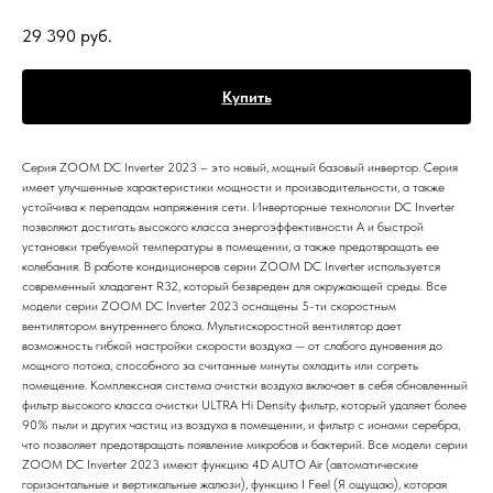
29 390
руб.
Купить
Серия ZOOM DC Inverter 2023 – это новый, мощный базовый инвертор. Серия
имеет улучшенные характеристики мощности и производительности, а также
устойчива к перепадам напряжения сети. Инверторные технологии DC Inverter
позволяют достигать высокого класса энергоэффективности А и быстрой
установки требуемой температуры в помещении, а также предотвращать ее
колебания. В работе кондиционеров серии ZOOM DC Inverter используется
современный хладагент R32, который безвреден для окружающей среды. Все
модели серии ZOOM DC Inverter 2023 оснащены 5-ти скоростным
вентилятором внутреннего блока. Мультискоростной вентилятор дает
возможность гибкой настройки скорости воздуха — от слабого дуновения до
мощного потока, способного за считанные минуты охладить или согреть
помещение. Комплексная система очистки воздуха включает в себя обновленный
фильтр высокого класса очистки ULTRA Hi Density фильтр, который удаляет более
90% пыли и других частиц из воздуха в помещении, и фильтр с ионами серебра,
что позволяет предотвращать появление микробов и бактерий. Все модели серии
ZOOM DC Inverter 2023 имеют функцию 4D AUTO Air (автоматические
горизонтальные и вертикальные жалюзи), функцию I Feel (Я ощущаю), которая