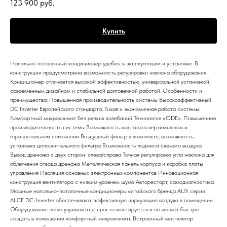
123 900
руб.
Купить
Напольно-потолочный кондиционер удобен в эксплуатации и установке. В
конструкции предусмотрена возможность регулировки наклона оборудования.
Кондиционер отличается высокой эффективностью, универсальной установкой,
современным дизайном и стабильной долговечной работой. Особенности и
преимущества: Повышенная производительность системы Высокоэффективный
DC Inverter Европейского стандарта. Тихая и экономичная работа системы.
Комфортный микроклимат без резких колебаний Технология «ODE». Повышенная
производительность системы Возможность монтажа в вертикальном и
горизонтальном положении Воздушный фильтр в комплекте, возможность
установки дополнительного фильтра Возможность подмеса свежего воздуха
Вывод дренажа с двух сторон: слева/справа Точная регулировка угла наклона для
облегчения отвода дренажа Металлическая панель корпуса и коробка платы
управления Изоляция основных электронных компонентов Инновационная
конструкция вентилятора с низким уровнем шума Авторестарт, самодиагностика
Мощные напольно-потолочные кондиционеры китайского бренда AUX серии
ALCF DC-Inverter обеспечивают эффективную циркуляцию воздуха в помещении.
Оборудование легко управляется, просто монтируется и позволяет быстро
создать в помещении комфортный микроклимат. Встроенный вентилятор