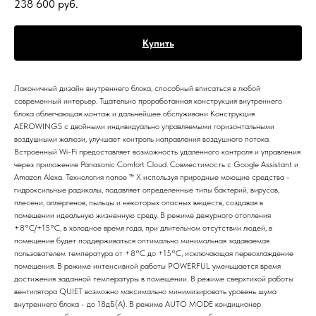
238 600
руб.
Купить
Лаконичный дизайн внутреннего блока, способный вписаться в любой
современный интерьер. Тщательно проработанная конструкция внутреннего
блока облегчающая монтаж и дальнейшее обслуживани Конструкция
AEROWINGS с двойными индивидуально управляемыми горизонтальными
воздушными жалюзи, улучшает контроль направления воздушного потока.
Встроенный Wi-Fi предоставляет возможность удаленного контроля и управления
через приложение Panasonic Comfort Cloud. Совместимость с Google Assistant и
Amazon Alexa. Технология nanoe ™ X используя природные моющие средства -
гидроксильные радикалы, подавляет определенные типы бактерий, вирусов,
плесени, аллергенов, пыльцы и некоторых опасных веществ, создавая в
помещении идеальную жизненную среду. В режиме дежурного отопления
+8°С/+15°C, в холодное время года, при длительном отсутствии людей, в
помещение будет поддерживаться оптимально минимальная задаваемая
пользователем температура от +8°С до +15°C, исключающая переохлаждение
помещения. В режиме интенсивной работы POWERFUL уменьшается время
достижения заданной температуры в помещении. В режиме сверхтихой работы
вентилятора QUIET возможно максимально минимизировать уровень шума
внутреннего блока - до 18дБ(А). В режиме AUTO MODE кондиционер