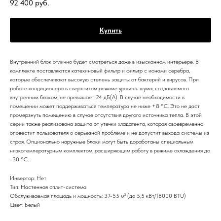
92 400
руб.
Купить
Внутренний блок отлично будет смотреться даже в изысканном интерьере. В
комплекте поставляются катехиновый фильтр и фильтр с ионами серебра,
которые обеспечивают высокую степень защиты от бактерий и вирусов. При
работе кондиционера в сверхтихом режиме уровень шума, создаваемого
внутренним блоком, не превышает 24 дБ(А). В случае необходимости в
помещении может поддерживаться температура не ниже +8 °С. Это не даст
промерзнуть помещению в случае отсутствия другого источника тепла. В этой
серии также реализована защита от утечки хладагента, которая своевременно
оповестит пользователя о серьезной проблеме и не допустит выхода системы из
строя. Опционально наружные блоки могут быть доработаны специальным
низкотемпературным комплектом, расширяющим работу в режиме охлаждения до
-30 °С.
Инвертор: Нет
Тип: Настенная сплит-система
Обслуживаемая площадь и мощность: 37-55 м² (до 5,5 кВт/18000 BTU)
Цвет: Белый