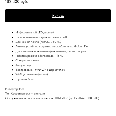
182 300
руб.
Купить
Информативный LED дисплей
Распределение воздушного потока 360°
Дренажная помпа (подъем 750 мм)
Антикоррозийное покрытие теплообменника Golden Fin
Дистанционное включение/выключение, сигнал аварии
Работа в режиме обогрева до - 15°C
Самодиагностика
Авторестарт
Беспроводной пульт ДУ с держателем
Wi-Fi управление (опция)
Гарантия 5 лет
Инвертор: Нет
Тип: Кассетная сплит-система
Обслуживаемая площадь и мощность: 110-150 м² (до 15 кВт/48000 BTU)