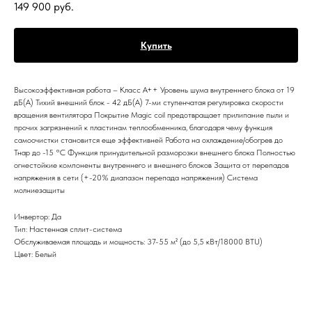
149 900
руб.
Купить
Высокоэффективная работа – Класс А++ Уровень шума внутреннего блока от 19
дБ(А) Тихий внешний блок - 42 дБ(А) 7-ми ступенчатая регулировка скорости
вращения вентилятора Покрытие Magic coil предотвращает прилипание пыли и
прочих загрязнений к пластинам теплообменника, благодаря чему функция
самоочистки становится еще эффективней Работа на охлаждение/обогрев до
Тнар до -15 °С Функция принудительной разморозки внешнего блока Полностью
огнестойкие компоненты внутреннего и внешнего блоков Защита от перепадов
напряжения в сети (+-20% диапазон перепада напряжения) Система
молниезащиты
Инвертор: Да
Тип: Настенная сплит-система
Обслуживаемая площадь и мощность: 37-55 м² (до 5,5 кВт/18000 BTU)
Цвет: Белый