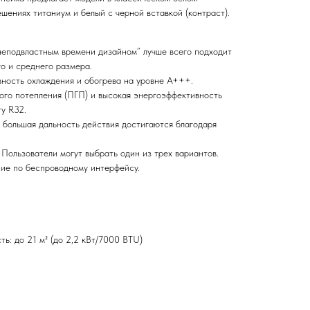
ешениях титаниум и белый с черной вставкой (контраст).
неподвластным времени дизайном” лучше всего подходит
о и среднего размера.
ность охлаждения и обогрева на уровне А+++.
ого потепления (ПГП) и высокая энергоэффективность
ту R32.
 большая дальность действия достигаются благодаря
 Пользователи могут выбрать один из трех вариантов.
ние по беспроводному интерфейсу.
ь: до 21 м² (до 2,2 кВт/7000 BTU)