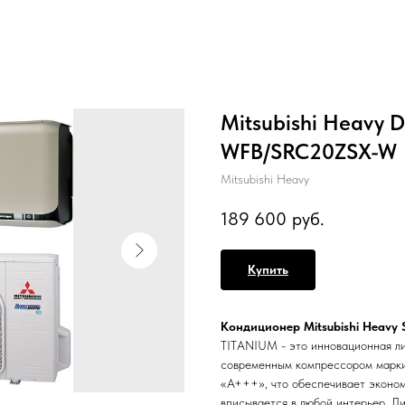
Mitsubishi Heavy 
WFB/SRC20ZSX-W
Mitsubishi Heavy
189 600
руб.
Купить
Кондиционер Mitsubishi Heav
TITANIUM - это инновационная лин
современным компрессором марки
«A+++», что обеспечивает эконо
вписывается в любой интерьер. Л