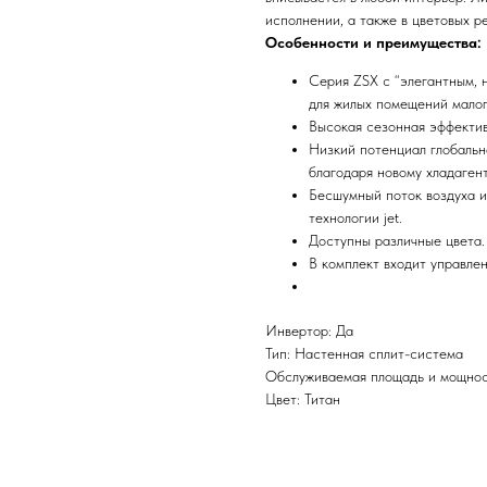
исполнении, а также в цветовых р
Особенности и преимущества:
Серия ZSX с “элегантным, 
для жилых помещений малог
Высокая сезонная эффектив
Низкий потенциал глобальн
благодаря новому хладаген
Бесшумный поток воздуха и
технологии jet.
Доступны различные цвета.
В комплект входит управле
Инвертор: Да
Тип: Настенная сплит-система
Обслуживаемая площадь и мощност
Цвет: Титан