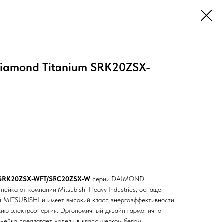
Diamond Titanium SRK20ZSX-
y SRK20ZSX-WFT/SRC20ZSX-W
серии DAIMOND
ейка от компании Mitsubishi Heavy Industries, оснащен
 MITSUBISHI и имеет высокий класс энергоэффективности
мию электроэнергии. Эргономичный дизайн гармонично
инейка предлагает модели в классическом белом