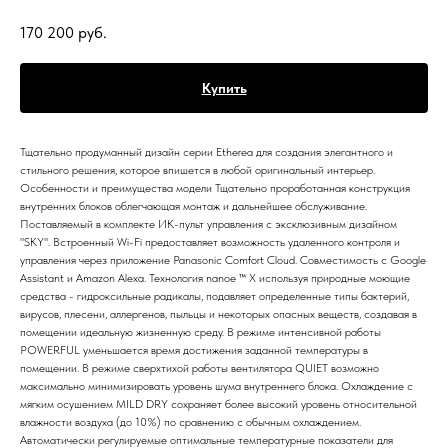
170 200
руб.
Купить
Тщательно продуманный дизайн серии Etherea для создания элегантного и
стильного решения, которое впишется в любой оригинальный интерьер.
Особенности и преимущества модели Тщательно проработанная конструкция
внутренних блоков облегчающая монтаж и дальнейшее обслуживание.
Поставляемый в комплекте ИК-пульт управления с эксклюзивным дизайном
"SKY". Встроенный Wi-Fi предоставляет возможность удаленного контроля и
управления через приложение Panasonic Comfort Cloud. Совместимость с Google
Assistant и Amazon Alexa. Технология nanoe ™ X используя природные моющие
средства - гидроксильные радикалы, подавляет определенные типы бактерий,
вирусов, плесени, аллергенов, пыльцы и некоторых опасных веществ, создавая в
помещении идеальную жизненную среду. В режиме интенсивной работы
POWERFUL уменьшается время достижения заданной температуры в
помещении. В режиме сверхтихой работы вентилятора QUIET возможно
максимально минимизировать уровень шума внутреннего блока. Охлаждение с
мягким осушением MILD DRY сохраняет более высокий уровень относительной
влажности воздуха (до 10%) по сравнению с обычным охлаждением.
Автоматически регулируемые оптимальные температурные показатели для