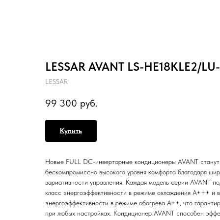
LESSAR AVANT LS-HE18KLE2/LU
LESSAR
99 300
руб.
Купить
Новые FULL DC-инверторные кондиционеры AVANT станут
бескомпромиссно высокого уровня комфорта благодаря шир
вариативности управления. Каждая модель серии AVANT п
класс энергоэффективности в режиме охлаждения A+++ и в
энергоэффективности в режиме обогрева A++, что гаранти
при любых настройках. Кондиционер AVANT способен эффе