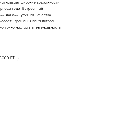
о открывает широкие возможности
ериоды года. Встроенный
ми ионами, улучшая качество
Скорость вращения вентилятора
ьно тонко настроить интенсивность
18000 BTU)