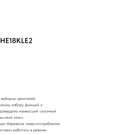
-HE18KLE2
 выбором ценителей
окому набору функций и
одтвердила наивысший сезонный
ысокий класс
рует бережное энергопотребление
ктивно работать в режиме