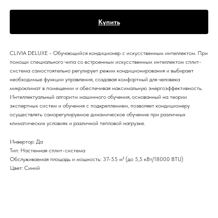
Купить
CLIVIA DELUXE - Обучающийся кондиционер с искусственным интеллектом. При
помощи специального чипа со встроенным искусственным интеллектом сплит-
система самостоятельно регулирует режим кондиционирования и выбирает
необходимые функции управления, создавая комфортный для человека
микроклимат в помещении и обеспечивая максимальную энергоэффективность.
Интеллектуальный алгоритм машинного обучения, основанный на теории
экспертных систем и обучения с подкреплением, позволяет кондиционеру
осуществлять саморегулируемое динамическое обучение при различных
климатических условиях и различной тепловой нагрузке.
Инвертор: Да
Тип: Настенная сплит-система
Обслуживаемая площадь и мощность: 37-55 м² (до 5,5 кВт/18000 BTU)
Цвет: Синий