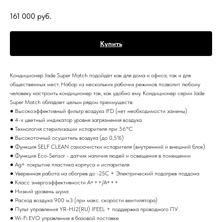
161 000
руб.
Купить
Кондиционер Jade Super Match подойдёт как для дома и офиса, так и для
общественных мест. Набор из нескольких рабочих режимов позволит любому
человеку настроить кондиционер так, как удобно ему. Кондиционер серии Jade
Super Match обладает целым рядом преимуществ:
● Высокоэффективный фильтр воздуха IFD (нет необходимости замены)
● 4-х цветный индикатор уровня загрязнения воздуха
● Технология стерилизации испарителя при 56°С
● Высокоточный осушитель воздуха (до 0,5%)
● Функция SELF CLEAN самоочистки испарителя (внутренний и внешний блок)
● Функция Eco-Sensor - датчик наличия людей и освещения в помещении
● Ag+ покрытие пластика корпуса и испарителя
● Уверенная работа на обогрев до -25С + Электрический подогрев поддона
● Класс энергоэффективности А+++/A+++
● Низкий уровень шума
● Расход воздуха 900 м3 (при макс. скорости вентилятора)
● Пульт управления YR-HJ2(RU) IFEEL + поддержка проводного ПУ
● Wi-Fi EVO управление в базовой поставке