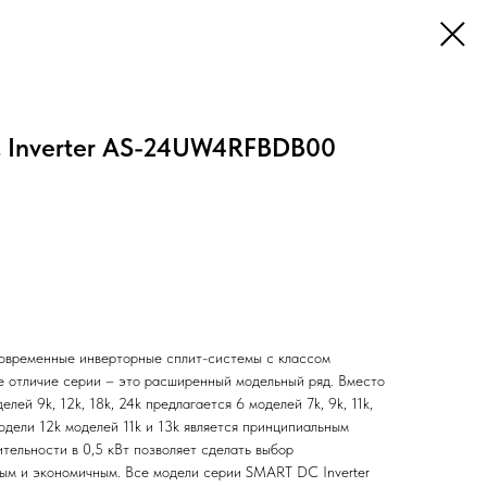
 Inverter AS-24UW4RFBDB00
современные инверторные сплит-системы с классом
 отличие серии – это расширенный модельный ряд. Вместо
лей 9k, 12k, 18k, 24k предлагается 6 моделей 7k, 9k, 11k,
модели 12k моделей 11k и 13k является принципиальным
тельности в 0,5 кВт позволяет сделать выбор
ым и экономичным. Все модели серии SMART DC Inverter