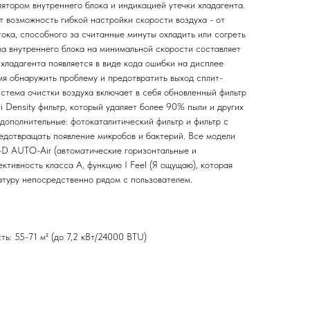
ятором внутреннего блока и индикацией утечки хладагента.
 возможность гибкой настройки скорости воздуха - от
ока, способного за считанные минуты охладить или согреть
а внутреннего блока на минимальной скорости составляет
 хладагента появляется в виде кода ошибки на дисплее
мя обнаружить проблему и предотвратить выход сплит-
стема очистки воздуха включает в себя обновленный фильтр
 Density фильтр, который удаляет более 90% пыли и других
 дополнительные: фотокаталитический фильтр и фильтр с
редотвращать появление микробов и бактерий. Все модели
4D AUTO-Air (автоматические горизонтальные и
ктивность класса А, функцию I Feel (Я ощущаю), которая
атуру непосредственно рядом с пользователем.
ь: 55-71 м² (до 7,2 кВт/24000 BTU)