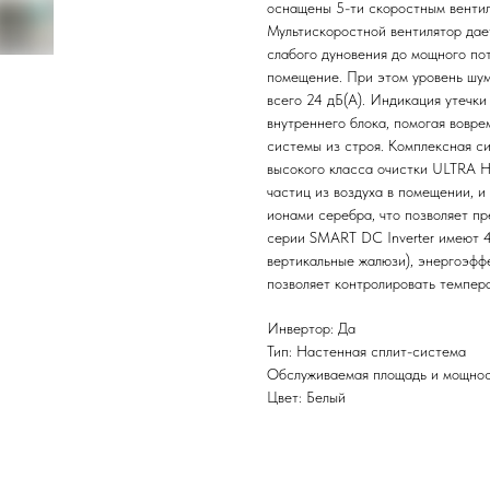
оснащены 5-ти скоростным вентил
Мультискоростной вентилятор дает
слабого дуновения до мощного пот
помещение. При этом уровень шум
всего 24 дБ(А). Индикация утечки
внутреннего блока, помогая вовре
системы из строя. Комплексная си
высокого класса очистки ULTRA Hi
частиц из воздуха в помещении, и
ионами серебра, что позволяет п
серии SMART DC Inverter имеют 
вертикальные жалюзи), энергоэффе
позволяет контролировать темпер
Инвертор: Да
Тип: Настенная сплит-система
Обслуживаемая площадь и мощност
Цвет: Белый