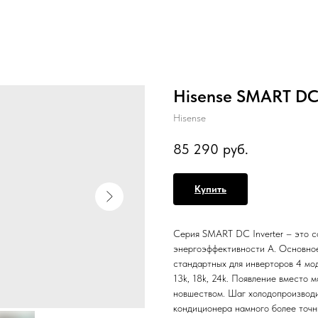
Hisense SMART DC
Hisense
85 290
руб.
Купить
Серия SMART DC Inverter – это 
энергоэффективности А. Основное
стандартных для инверторов 4 моде
13k, 18k, 24k. Появление вместо 
новшеством. Шаг холодопроизводи
кондиционера намного более точн