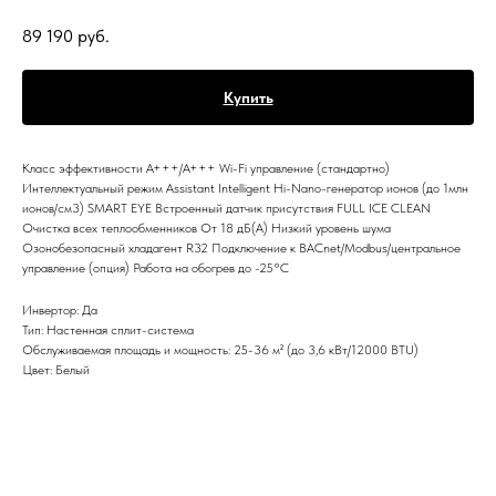
89 190
руб.
Купить
Класс эффективности A+++/A+++ Wi-Fi управление (стандартно)
Интеллектуальный режим Assistant Intelligent Hi-Nano-генератор ионов (до 1млн
ионов/см3) SMART EYE Встроенный датчик присутствия FULL ICE CLEAN
Очистка всех теплообменников От 18 дБ(А) Низкий уровень шума
Озонобезопасный хладагент R32 Подключение к BACnet/Modbus/центральное
управление (опция) Работа на обогрев до -25°C
Инвертор: Да
Тип: Настенная сплит-система
Обслуживаемая площадь и мощность: 25-36 м² (до 3,6 кВт/12000 BTU)
Цвет: Белый