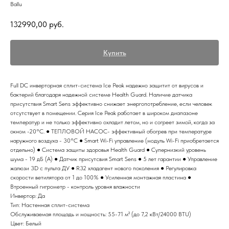
Ballu
132990,00
руб.
Купить
Full DC инверторная сплит-система Ice Peak надежно защитит от вирусов и
бактерий благодаря надежной системе Health Guard. Наличие датчика
присутствия Smart Sens эффективно снижает энергопотребление, если человек
отсутствует в помещении. Серия Ice Peak работает в широком диапазоне
температур и не только эффективно охладит летом, но и согреет зимой, когда за
окном -20°С. ● ТЕПЛОВОЙ НАСОС- эффективный обогрев при температуре
наружного воздуха - 30°C ● Smart Wi-Fi управление (модуль Wi-Fi приобретается
отдельно) ● Система защиты здоровья Health Guard ● Супернизкий уровень
шума - 19 дБ (А) ● Датчик присутсвия Smart Sens ● 5 лет гарантии ● Управление
жалюзи 3D с пульта ДУ ● R32 хладагент нового поколения ● Регулировка
скорости ветилятора от 1 до 100% ● Усиленная монтажная пластина ●
Втроенный гигрометр - контроль уровня влажности
Инвертор: Да
Тип: Настенная сплит-система
Обслуживаемая площадь и мощность: 55-71 м² (до 7,2 кВт/24000 BTU)
Цвет: Белый