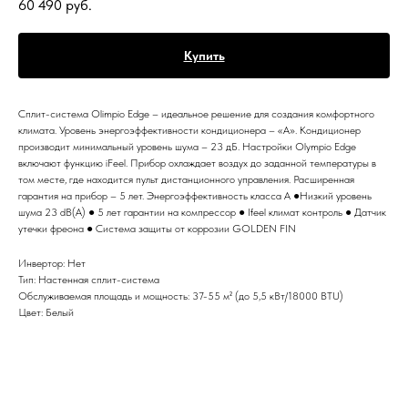
60 490
руб.
Купить
Сплит-система Olimpio Edge – идеальное решение для создания комфортного
климата. Уровень энергоэффективности кондиционера – «А». Кондиционер
производит минимальный уровень шума – 23 дБ. Настройки Olympio Edge
включают функцию iFeel. Прибор охлаждает воздух до заданной температуры в
том месте, где находится пульт дистанционного управления. Расширенная
гарантия на прибор – 5 лет. Энергоэффективность класса А ●Низкий уровень
шума 23 dB(A) ● 5 лет гарантии на компрессор ● Ifeel климат контроль ● Датчик
утечки фреона ● Система защиты от коррозии GOLDEN FIN
Инвертор: Нет
Тип: Настенная сплит-система
Обслуживаемая площадь и мощность: 37-55 м² (до 5,5 кВт/18000 BTU)
Цвет: Белый