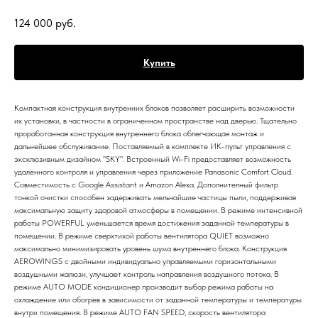
124 000
руб.
Купить
Компактная конструкция внутренних блоков позволяет расширить возможности
их установки, в частности в ограниченном пространстве над дверью. Тщательно
проработанная конструкция внутреннего блока облегчающая монтаж и
дальнейшее обслуживание. Поставляемый в комплекте ИК-пульт управления с
эксклюзивным дизайном "SKY". Встроенный Wi-Fi предоставляет возможность
удаленного контроля и управления через приложение Panasonic Comfort Cloud.
Совместимость с Google Assistant и Amazon Alexa. Дополнителный фильтр
тонкой очистки способен задерживать мельчайшие частицы пыли, поддерживая
максимальную защиту здоровой атмосферы в помещении. В режиме интенсивной
работы POWERFUL уменьшается время достижения заданной температуры в
помещении. В режиме сверхтихой работы вентилятора QUIET возможно
максимально минимизировать уровень шума внутреннего блока. Конструкция
AEROWINGS с двойными индивидуально управляемыми горизонтальными
воздушными жалюзи, улучшает контроль направления воздушного потока. В
режиме AUTO MODE кондиционер производит выбор режима работы на
охлаждение или обогрев в зависимости от заданной температуры и температуры
внутри помещения. В режиме AUTO FAN SPEED, скорость вентилятора