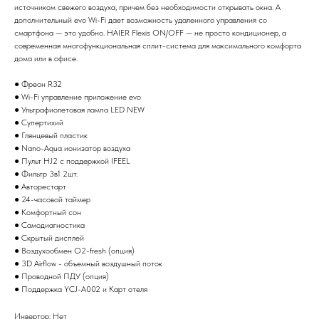
источником свежего воздуха, причем без необходимости открывать окна. А
дополнительный evo Wi-Fi дает возможность удаленного управления со
смартфона — это удобно. HAIER Flexis ON/OFF — не просто кондиционер, а
современная многофункциональная сплит-система для максимального комфорта
дома или в офисе.
● Фреон R32
● Wi-Fi управление приложение evo
● Ультрафиолетовая лампа LED NEW
● Супертихий
● Глянцевый пластик
● Nano-Aqua ионизатор воздуха
● Пульт HJ2 с поддержкой IFEEL
● Фильтр 3в1 2шт.
● Авторестарт
● 24-часовой таймер
● Комфортный сон
● Самодиагностика
● Скрытый дисплей
● Воздухообмен О2-fresh (опция)
● 3D Airflow - объемный воздушный поток
● Проводной ПДУ (опция)
● Поддержка YCJ-A002 и Карт отеля
Инвертор: Нет