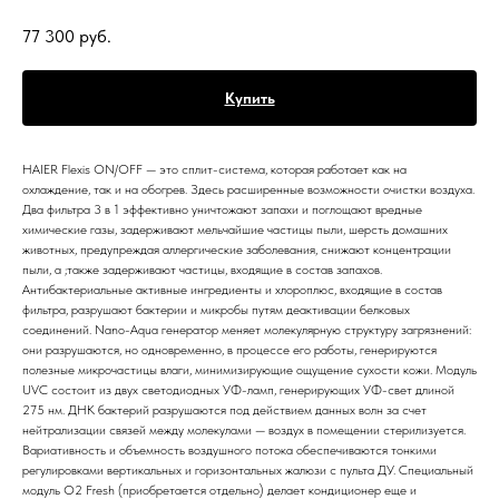
77 300
руб.
Купить
HAIER Flexis ON/OFF — это сплит-система, которая работает как на
охлаждение, так и на обогрев. Здесь расширенные возможности очистки воздуха.
Два фильтра 3 в 1 эффективно уничтожают запахи и поглощают вредные
химические газы, задерживают мельчайшие частицы пыли, шерсть домашних
животных, предупреждая аллергические заболевания, снижают концентрации
пыли, а ;также задерживают частицы, входящие в состав запахов.
Антибактериальные активные ингредиенты и хлороплюс, входящие в состав
фильтра, разрушают бактерии и микробы путям деактивации белковых
соединений. Nano-Aqua генератор меняет молекулярную структуру загрязнений:
они разрушаются, но одновременно, в процессе его работы, генерируются
полезные микрочастицы влаги, минимизирующие ощущение сухости кожи. Модуль
UVC состоит из двух светодиодных УФ-ламп, генерирующих УФ-свет длиной
275 нм. ДНК бактерий разрушаются под действием данных волн за счет
нейтрализации связей между молекулами — воздух в помещении стерилизуется.
Вариативность и объемность воздушного потока обеспечиваются тонкими
регулировками вертикальных и горизонтальных жалюзи с пульта ДУ. Специальный
модуль O2 Fresh (приобретается отдельно) делает кондиционер еще и