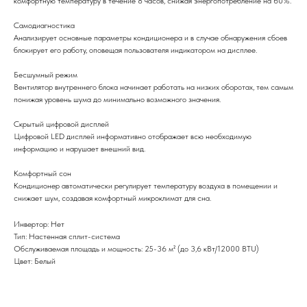
комфортную температуру в течение 8 часов, снижая энергопотребление на 60%.
Самодиагностика
Анализирует основные параметры кондиционера и в случае обнаружения сбоев
блокирует его работу, оповещая пользователя индикатором на дисплее.
Бесшумный режим
Вентилятор внутреннего блока начинает работать на низких оборотах, тем самым
понижая уровень шума до минимально возможного значения.
Скрытый цифровой дисплей
Цифровой LED дисплей информативно отображает всю необходимую
информацию и нарушает внешний вид.
Комфортный сон
Кондиционер автоматически регулирует температуру воздуха в помещении и
снижает шум, создавая комфортный микроклимат для сна.
Инвертор: Нет
Тип: Настенная сплит-система
Обслуживаемая площадь и мощность: 25-36 м² (до 3,6 кВт/12000 BTU)
Цвет: Белый