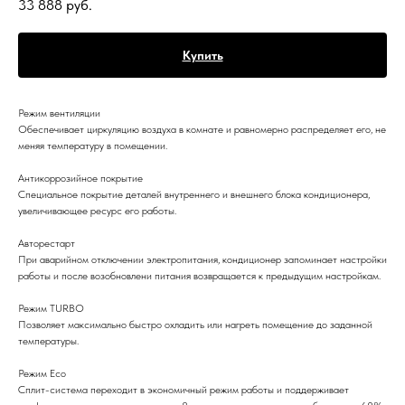
33 888
руб.
Купить
Режим вентиляции
Обеспечивает циркуляцию воздуха в комнате и равномерно распределяет его, не
меняя температуру в помещении.
Антикоррозийное покрытие
Специальное покрытие деталей внутреннего и внешнего блока кондиционера,
увеличивающее ресурс его работы.
Авторестарт
При аварийном отключении электропитания, кондиционер запоминает настройки
работы и после возобновлени питания возвращается к предыдущим настройкам.
Режим TURBO
Позволяет максимально быстро охладить или нагреть помещение до заданной
температуры.
Режим Eco
Сплит-система переходит в экономичный режим работы и поддерживает