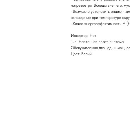
нагреваетря. Вследствие чего, му
• Возможно установить опцию - з
охлаждение при температуре окру
• Класс энергоэффективности A (E
Инвертор: Нет
Тип: Настенная сплит-система
Обслуживаемая площадь и мощност
Цвет: Белый