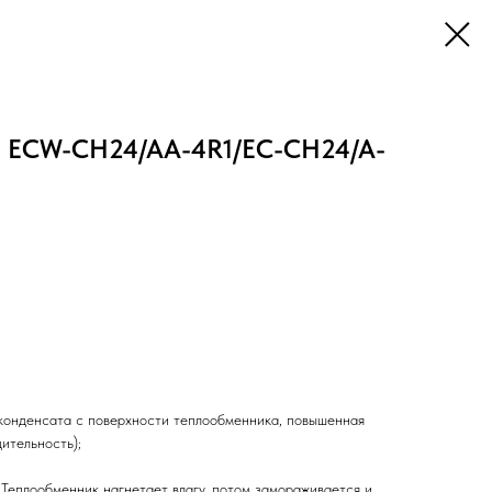
ne ECW-СH24/AA-4R1/EC-CH24/A-
д конденсата с поверхности теплообменника, повышенная
ительность);
 Теплообменник нагнетает влагу, потом замораживается и