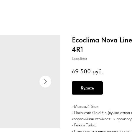
Ecoclima Nova Li
4R1
Ecoclima
69 500
руб.
Купить
• Матовый блок
• Покрытие Gold Fin (лучше отво
коррозийная стойкость и производ
• Режим Turbo.
• Cамоочистка внутреннего блока.