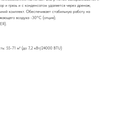
сор и грязь и с конденсатом удаляется через дренаж;
имний комплект. Обеспечивает стабильную работу на
жающего воздуха -30°С (опция);
ER).
ь: 55-71 м² (до 7,2 кВт/24000 BTU)