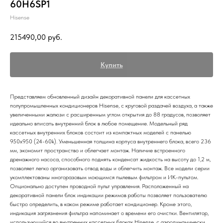
60H6SP1
Hisense
215490,00
руб.
Купить
Представляем обновленный дизайн декоративной панели для кассетных
полупромышленных кондиционеров Hisense, с круговой раздачей воздуха, а также
увеличенными жалюзи с расширенным углом открытия до 88 градусов, позволяет
идеально вписать внутренний блок в любое помещение. Модельный ряд
кассетных внутренних блоков состоит из компактных моделей с панелью
950х950 (24-60k). Уменьшенная толщина корпуса внутреннего блока, всего 236
мм, экономит пространство и облегчает монтаж. Наличие встроенного
дренажного насоса, способного поднять конденсат жидкость на высоту до 1,2 м,
позволяет легко организовать отвод воды и облегчить монтаж. Все модели серии
укомплектованы многоразовым моющимся пылевым фильтром и ИК-пультом.
Опционально доступен проводной пульт управления. Расположенный на
декоративной панели блок индикации режимов работы позволяет пользователю
быстро определить, в каком режиме работает кондиционер. Кроме этого,
индикация загрязнения фильтра напоминает о времени его очистки. Вентилятор,
использующийся во внутренних кассетных блоках Hisense, с аэродинамически