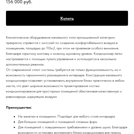
156 000
руб.
Купить
Климатическое оборудование канального типа промышленной категории
прекрасно справится с миссией по созданию комфортабельного воздуха в
помещениях, площадью до 110м2, при этом не привлекая особого внимания,
благодаря скрытому монтажу и низкому шумовому уровню. Кондиционер легко
настраивается с помощью пульта управления и используется в нескольких
дополнительных режимах.
От современной сплит системы требуется не только функциональность, но и
возможность гармоничного размещения в интерьере. Конструкция канального
кондиционера позволяет устанавливать внутренние блоки практически в любом
месте, что дает широкие возможности проектирования систем
кондиционирования для просторных помещений обеспечивая качественную и
равномерную циркуляцию воздуха.
Преимущества:
Не заметен в помещении. Подойдет для любого стиля интерьера
Для больших помещений и помещений сложных форм
Для помещений с повышенными требованиями к уровню шума. Благодаря
возможности установки внутреннего блока кондиционера вне границ