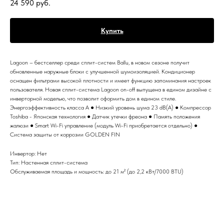
24 590
руб.
Купить
Lagoon – бестселлер среди сплит-систем Ballu, в новом сезоне получит
обновленные наружные блоки с улучшенной шумоизоляцией. Кондиционер
оснащен фильтрами высокой плотности и имеет функцию запоминания настроек
пользователя. Новая сплит-система Lagoon on-off выпущена в едином дизайне с
инверторной моделью, что позволит оформить дом в едином стиле.
Энергоэффективность класса А ● Низкий уровень шума 23 dB(A) ● Компрессор
Toshiba - Японская технология ● Датчик утечки фреона ● Память положения
жалюзи ● Smart Wi-Fi управление (модуль Wi-Fi приобретается отдельно) ●
Система защиты от коррозии GOLDEN FIN
Инвертор: Нет
Тип: Настенная сплит-система
Обслуживаемая площадь и мощность: до 21 м² (до 2,2 кВт/7000 BTU)