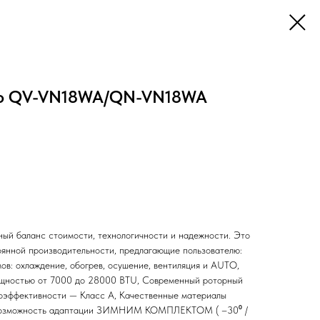
nto QV-VN18WA/QN-VN18WA
ый баланс стоимости, технологичности и надежности. Это
янной производительности, предлагающие пользователю:
в: охлаждение, обогрев, осушение, вентиляция и AUTO,
щностью от 7000 до 28000 BTU, Современный роторный
гоэффективности — Класс A, Качественные материалы
, Возможность адаптации ЗИМНИМ КОМПЛЕКТОМ ( –30⁰ /