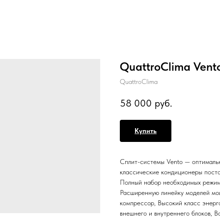
QuattroClima Ve
QuattroClima
58 000
руб.
Купить
Сплит-системы Vento — оптимальн
классические кондиционеры посто
Полный набор необходимых режимо
Расширенную линейку моделей мо
компрессор, Высокий класс энер
внешнего и внутреннего блоков