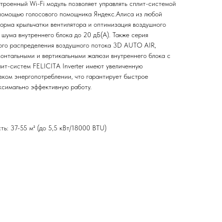
роенный Wi-Fi модуль позволяет управлять сплит-системой
помощью голосового помощника Яндекс.Алиса из любой
форма крыльчатки вентилятора и оптимизация воздушного
 шума внутреннего блока до 20 дБ(А). Также серия
ого распределения воздушного потока 3D AUTO AIR,
зонтальными и вертикальными жалюзи внутреннего блока с
лит-систем FELICITA Inverter имеют увеличенную
зком энергопотреблении, что гарантирует быстрое
аксимально эффективную работу.
ь: 37-55 м² (до 5,5 кВт/18000 BTU)