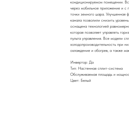
кондиционируемом помещении. Вст
через мобильное приложение и с 
точки земного шара. Улучшенная 
канала позволили снизить уровень
оснащена технологией равномерн
которая позволяет управлять гори
пульта управления. Все модели сп
холодопроизводительность при ни
охлаждение и обогрев, а также м
Инвертор: Да
Тип: Настенная сплит-система
Обслуживаемая площадь и мощност
Цвет: Белый