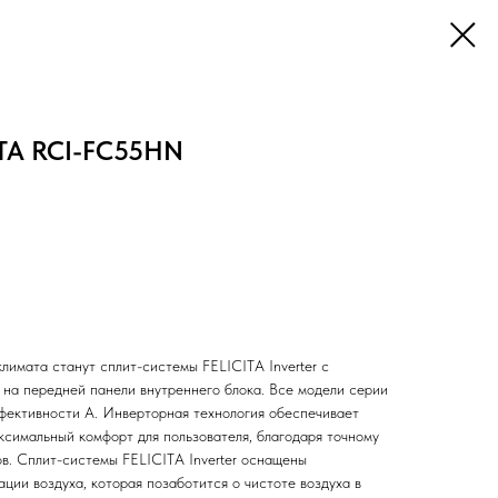
ITA RCI-FC55HN
лимата станут сплит-системы FELICITA Inverter с
 на передней панели внутреннего блока. Все модели серии
фективности А. Инверторная технология обеспечивает
ксимальный комфорт для пользователя, благодаря точному
. Сплит-системы FELICITA Inverter оснащены
ции воздуха, которая позаботится о чистоте воздуха в