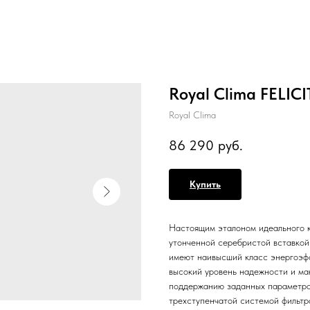
Royal Clima FELIC
Royal Clima
86 290
руб.
Купить
Настоящим эталоном идеального к
утонченной серебристой вставкой
имеют наивысший класс энергоэф
высокий уровень надежности и ма
поддержанию заданных параметров
трехступенчатой системой фильтра